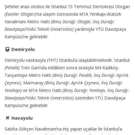
Kurullar
Şehirler arası otobüs ile İstanbul 15 Temmuz Demokrasi Otogarı
Bildiri Konuları
(Esenler Otogarı)
’na ulaşım sonrasında M1A Yenikapı-Atatürk
Havalimanı Metro Hattı
(Biniş Durağı: Otogar, İniş Durağı:
Bildiriler Kitabı
Davutpaşa/Yıldız Teknik Üniversitesi)
yardımıyla YTÜ Davutpaşa
Sponsorlar
Kampüsü’ne gelinebilir.
Toplantı Yeri
Demiryolu
Konaklama
Demiryolu vasıtasıyla (YHT) İstanbul’a ulaşılabilmektedir. İstanbul
(Pendik)
Tren Garı’nda inildikten sonra sırasıyla M4 Kadıköy-
Teknik Program
Tavşantepe Metro Hattı
(Biniş Durağı: Pendik, İniş Durağı: Ayrılık
Sosyal Program
Çeşmesi)
, Marmaray
(Biniş Durağı: Ayrılık Çeşmesi, İniş Durağı:
Yenikapı)
ve M1A Metro Hattı
(Biniş Durağı: Yenikapı, İniş Durağı:
Galeri
Davutpaşa/Yıldız Teknik Üniversitesi)
üzerinden YTÜ Davutpaşa
Ulaşım
Kampüsü’ne gelinebilir.
İletişim
Havayolu
Sabiha Gökçen Havalimanı’na iniş yapan uçaklar ile İstanbul’a