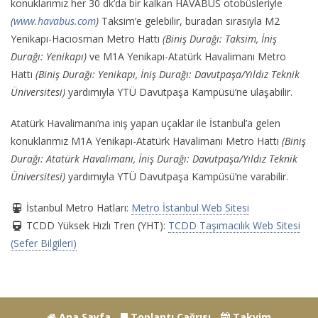
konuklarımız her 30 dk’da bir kalkan HAVABÜS otobüsleriyle
(
www.havabus.com
)
Taksim’e gelebilir, buradan sırasıyla M2
Yenikapı-Hacıosman Metro Hattı
(Biniş Durağı: Taksim, İniş
Durağı: Yenikapı)
ve M1A Yenikapı-Atatürk Havalimanı Metro
Hattı
(Biniş Durağı: Yenikapı, İniş Durağı: Davutpaşa/Yıldız Teknik
Üniversitesi)
yardımıyla YTÜ Davutpaşa Kampüsü’ne ulaşabilir.
Atatürk Havalimanı’na iniş yapan uçaklar ile İstanbul’a gelen
konuklarımız M1A Yenikapı-Atatürk Havalimanı Metro Hattı
(Biniş
Durağı: Atatürk Havalimanı, İniş Durağı: Davutpaşa/Yıldız Teknik
Üniversitesi)
yardımıyla YTÜ Davutpaşa Kampüsü’ne varabilir.
İstanbul Metro Hatları:
Metro İstanbul Web Sitesi
TCDD Yüksek Hızlı Tren (YHT):
TCDD Taşımacılık Web Sitesi
(Sefer Bilgileri)
Ana Sayfa
Toplantı Çağrısı
Takvim