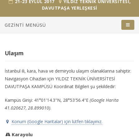
21-23 EYLÜL 2017
YILDIZ TEKNIK ÜNIVERSITESI,
DAVUTPAŞA YERLEŞKESI
GEZINTI MENÜSÜ
English
Ana Sayfa
Ulaşım
Toplantı Çağrısı
İstanbul ili, kara, hava ve demiryolu ulaşım olanaklarına sahiptir.
Toplantı Takvimi
Navigasyon Cihazları için YILDIZ TEKNİK ÜNİVERSİTESİ
Duyurular
DAVUTPAŞA KAMPÜSÜ Koordinat Bilgileri şu şekildedir:
Bildiri Gönderimi
Kampüs Girişi: 41°01'14.3"N, 28°53'56.4"E
(Google Harita
Kayıt İşlemleri
41.020627, 28.899010)
.
Davetli Konuşmacılar
Konum (Google Haritalar) için lütfen tıklayınız.
Özel Oturumlar & Paneller
Karayolu