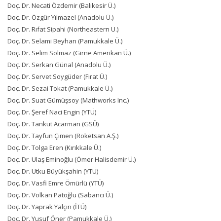
Doç. Dr. Necati Özdemir (Balıkesir Ü.)
Doç. Dr. Özgür Yılmazel (Anadolu Ü.)
Doç. Dr. Rıfat Sipahi (Northeastern U.)
Doç. Dr. Selami Beyhan (Pamukkale Ü.)
Doç. Dr. Selim Solmaz (Girne Amerikan Ü.)
Doç. Dr. Serkan Günal (Anadolu Ü.)
Doç. Dr. Servet Soygüder (Fırat Ü.)
Doç. Dr. Sezai Tokat (Pamukkale Ü.)
Doç. Dr. Suat Gümüşsoy (Mathworks Inc.)
Doç. Dr. Şeref Naci Engin (YTÜ)
Doç. Dr. Tankut Acarman (GSÜ)
Doç. Dr. Tayfun Çimen (Roketsan A.Ş.)
Doç. Dr. Tolga Eren (Kırıkkale Ü.)
Doç. Dr. Ulaş Eminoğlu (Ömer Halisdemir Ü.)
Doç. Dr. Utku Büyükşahin (YTÜ)
Doç. Dr. Vasfi Emre Ömürlü (YTÜ)
Doç. Dr. Volkan Patoğlu (Sabancı Ü.)
Doç. Dr. Yaprak Yalçın (İTÜ)
Doç. Dr. Yusuf Öner (Pamukkale Ü.)