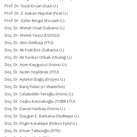
Prof. Dr. Yücel Ercan (Gazi Ü.)
Prof. Dr. Z. Hakan Akpolat (Fırat Ü.)
Prof. Dr. Zafer Bingül (Kocaeli Ü.)
Doç. Dr. Ahmet Onat (Sabancı Ü.)
Doç. Dr. Ahmet Yazıcı (ESOGÜ)
Doç. Dr. Akın Delibaşı (YTÜ)
Doç. Dr. Ali Fuat Boz (Sakarya Ü.)
Doç. Dr. Ali Yurdun Orbak (Uludağ Ü.)
Doç. Dr. Asım Kaygusuz (İnönü Ü.)
Doç. Dr. Aydın Yeşildirek (YTÜ)
Doç. Dr. Aytekin Bağış (Erciyes Ü.)
Doç. Dr. Barış Fidan (U. Waterloo)
Doç. Dr. Celaleddin Yeroğlu (İnönü Ü.)
Doç. Dr. Coşku Kasnakoğlu (TOBB ETÜ)
Doç. Dr. Davut Hanbay (İnönü Ü.)
Doç. Dr. Duygun E. Barkana (Yeditepe Ü.)
Doç. Dr. Engin Karatepe (Dokuz Eylül Ü.)
Doç. Dr. Enver Tatlıcıoğlu (İYTE)