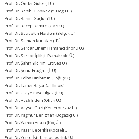
Prof. Dr. Önder Güler (İTÜ)
Prof. Dr. Rahib H. Abiyev (Y. Doğu Ü.)
Prof. Dr. Rahmi Güçlü (YTÜ)
Prof. Dr. Recep Demirci (Gazi Ü.)
Prof. Dr. Saadettin Herdem (Selçuk Ü.)
Prof. Dr. Salman Kurtulan (İTÜ)
Prof. Dr. Serdar Ethem Hamamcı (İnönü Ü.)
Prof. Dr. Serdar İplikçi (Pamukkale Ü.)
Prof. Dr. Şahin Yıldırım (Erciyes Ü.)
Prof. Dr. Şeniz Ertuğrul (İTÜ)
Prof. Dr. Talha Dinibütün (Doğuş Ü.)
Prof. Dr. Tamer Başar (U. Illinois)
Prof. Dr. Ulviye Başer Ilgaz (İTÜ)
Prof. Dr. Vasfi Eldem (Okan Ü.)
Prof. Dr. Veysel Gazi (Kemerburgaz Ü.)
Prof. Dr. Yağmur Denizhan (Boğaziçi Ü.)
Prof. Dr. Yaman Arkun (Koç Ü.)
Prof. Dr. Yaşar Becerikli (Kocaeli Ü.)
Prof. Dr. Yorgo İstefanopulos (Işık Ü.)