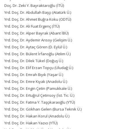
Doç. Dr. Zeki Y. Bayraktaroğlu (İTÜ)
Yrd. Doç. Dr. Abdullah Başçı (Atatürk Ü.)
Yrd. Doç. Dr. Ahmet Buğra Koku (ODTÜ)
Yrd. Doç. Dr. Ali Fuat Ergenç (İTÜ)
Yrd. Doç. Dr. Alper Bayrak (Abant İBÜ)
Yrd. Doç. Dr. Aydemir Arısoy (Gelişim Ü.)
Yrd. Doç. Dr. Aytaç Gören (D. Eylül Ü.)
Yrd. Doç. Dr. Bülent İrfanoğlu (Atılım Ü.)
Yrd. Doç. Dr. Dilek Tükel (Doğuş Ü.)
Yrd. Doç. Dr. Elif Erzan Topçu (Uludağ Ü.)
Yrd. Doç. Dr. Emrah Bıyık (Yaşar Ü.)
Yrd. Doç. Dr. Emre Kıyak (Anadolu Ü.)
Yrd. Doç. Dr. Engin Çetin (Pamukkale Ü.)
Yrd. Doç. Dr. Ertuğrul Çetinsoy (İst. Tic. Ü.)
Yrd. Doç. Dr. Fatma Y. Taşçıkaraoğlu (YTÜ)
Yrd. Doç. Dr. Gökhan Gelen (Bursa Teknik Ü.)
Yrd. Doç. Dr. Hakan Korul (Anadolu Ü.)
Yrd. Doç. Dr. Hakan Yazıcı (YTÜ)