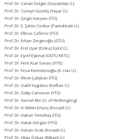
Prof. Dr. Canan Dülger (Gaziantep Ü.)
Prof. Dr. Cüneyt Güzeliş (Yaşar Ü.)
Prof. Dr. Çingiz Hacıyev (İTÜ)
Prof. Dr. E. Şahin Conkur (Pamukkale Ü.)
Prof. Dr. Elbrus Caferov (İTÜ)
Prof. Dr. Erkan Zergeroğlu (GTÜ)
Prof. Dr. Erol Uyar (Dokuz Eylül Ü.)
Prof. Dr. Eşref Eşkinat (ODTÜ KKTC)
Prof. Dr. Ferit Acar Savacı (İYTE)
Prof. Dr. Feza Kerestecioğlu (K. Has Ü.)
Prof. Dr. Fikret Çalışkan (İTÜ)
Prof. Dr. Gabil Yagubov (Kafkas Ü.)
Prof. Dr. Galip Cansever (YTÜ)
Prof. Dr. Gürsel Alıcı (U. of Wollongong)
Prof. Dr. H. Metin Ertunç (Kocaeli Ü.)
Prof. Dr. Hakan Temeltaş (İTÜ)
Prof. Dr. Haluk Görgün (YTÜ)
Prof. Dr. Hasan Ocak (Kocaeli Ü.)
Prof. Dr. Hitay Özbay (Bilkent Ü.)