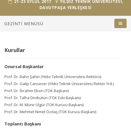
21-23 EYLÜL 2017
YILDIZ TEKNIK ÜNIVERSITESI,
DAVUTPAŞA YERLEŞKESI
GEZINTI MENÜSÜ
English
Ana Sayfa
Kurullar
Toplantı Çağrısı
Onursal Başkanlar
Toplantı Takvimi
Prof. Dr. Bahri Şahin (Yıldız Teknik Üniversitesi Rektörü)
Duyurular
Prof. Dr. Galip Cansever (Yıldız Teknik Üniversitesi Rektör Yrd.)
Bildiri Gönderimi
Prof. Dr. İbrahim Eksin (TOK Başkanı)
Prof. Dr. Talha Dinibütün (TOK Eski Başkanı)
Kayıt İşlemleri
Prof. Dr. M. Münir Ülgür (TOK Kurucu Başkanı)
Prof. Dr. Mehmet Nimet Özdaş (TOK Kurucu Başkanı)
Davetli Konuşmacılar
Özel Oturumlar & Paneller
Toplantı Başkanı