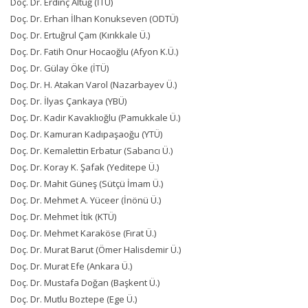
Doç. Dr. Erdinç Altuğ (İTÜ)
Doç. Dr. Erhan İlhan Konukseven (ODTÜ)
Doç. Dr. Ertuğrul Çam (Kırıkkale Ü.)
Doç. Dr. Fatih Onur Hocaoğlu (Afyon K.Ü.)
Doç. Dr. Gülay Öke (İTÜ)
Doç. Dr. H. Atakan Varol (Nazarbayev Ü.)
Doç. Dr. İlyas Çankaya (YBÜ)
Doç. Dr. Kadir Kavaklıoğlu (Pamukkale Ü.)
Doç. Dr. Kamuran Kadıpaşaoğu (YTÜ)
Doç. Dr. Kemalettin Erbatur (Sabancı Ü.)
Doç. Dr. Koray K. Şafak (Yeditepe Ü.)
Doç. Dr. Mahit Güneş (Sütçü İmam Ü.)
Doç. Dr. Mehmet A. Yüceer (İnönü Ü.)
Doç. Dr. Mehmet İtik (KTÜ)
Doç. Dr. Mehmet Karaköse (Fırat Ü.)
Doç. Dr. Murat Barut (Ömer Halisdemir Ü.)
Doç. Dr. Murat Efe (Ankara Ü.)
Doç. Dr. Mustafa Doğan (Başkent Ü.)
Doç. Dr. Mutlu Boztepe (Ege Ü.)