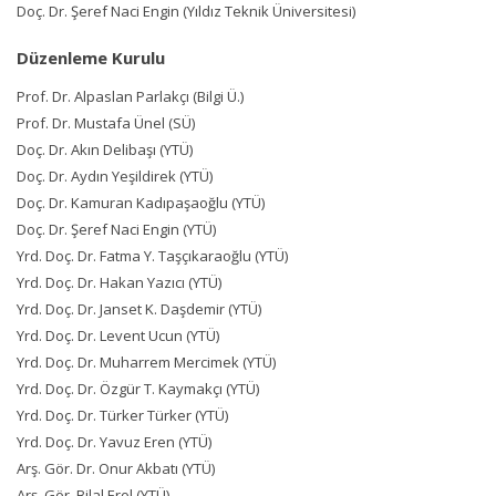
Kurullar
Doç. Dr. Şeref Naci Engin (Yıldız Teknik Üniversitesi)
Bildiri Konuları
Düzenleme Kurulu
Bildiriler Kitabı
Prof. Dr. Alpaslan Parlakçı (Bilgi Ü.)
Prof. Dr. Mustafa Ünel (SÜ)
Sponsorlar
Doç. Dr. Akın Delibaşı (YTÜ)
Toplantı Yeri
Doç. Dr. Aydın Yeşildirek (YTÜ)
Doç. Dr. Kamuran Kadıpaşaoğlu (YTÜ)
Konaklama
Doç. Dr. Şeref Naci Engin (YTÜ)
Teknik Program
Yrd. Doç. Dr. Fatma Y. Taşçıkaraoğlu (YTÜ)
Yrd. Doç. Dr. Hakan Yazıcı (YTÜ)
Sosyal Program
Yrd. Doç. Dr. Janset K. Daşdemir (YTÜ)
Yrd. Doç. Dr. Levent Ucun (YTÜ)
Galeri
Yrd. Doç. Dr. Muharrem Mercimek (YTÜ)
Ulaşım
Yrd. Doç. Dr. Özgür T. Kaymakçı (YTÜ)
Yrd. Doç. Dr. Türker Türker (YTÜ)
İletişim
Yrd. Doç. Dr. Yavuz Eren (YTÜ)
Arş. Gör. Dr. Onur Akbatı (YTÜ)
Arş. Gör. Bilal Erol (YTÜ)