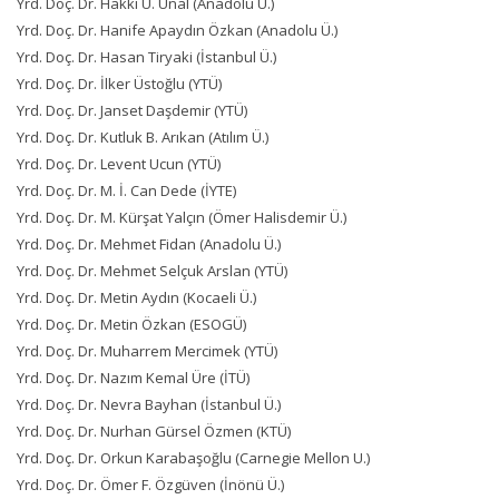
Yrd. Doç. Dr. Hakkı U. Ünal (Anadolu Ü.)
Yrd. Doç. Dr. Hanife Apaydın Özkan (Anadolu Ü.)
Yrd. Doç. Dr. Hasan Tiryaki (İstanbul Ü.)
Yrd. Doç. Dr. İlker Üstoğlu (YTÜ)
Yrd. Doç. Dr. Janset Daşdemir (YTÜ)
Yrd. Doç. Dr. Kutluk B. Arıkan (Atılım Ü.)
Yrd. Doç. Dr. Levent Ucun (YTÜ)
Yrd. Doç. Dr. M. İ. Can Dede (İYTE)
Yrd. Doç. Dr. M. Kürşat Yalçın (Ömer Halisdemir Ü.)
Yrd. Doç. Dr. Mehmet Fidan (Anadolu Ü.)
Yrd. Doç. Dr. Mehmet Selçuk Arslan (YTÜ)
Yrd. Doç. Dr. Metin Aydın (Kocaeli Ü.)
Yrd. Doç. Dr. Metin Özkan (ESOGÜ)
Yrd. Doç. Dr. Muharrem Mercimek (YTÜ)
Yrd. Doç. Dr. Nazım Kemal Üre (İTÜ)
Yrd. Doç. Dr. Nevra Bayhan (İstanbul Ü.)
Yrd. Doç. Dr. Nurhan Gürsel Özmen (KTÜ)
Yrd. Doç. Dr. Orkun Karabaşoğlu (Carnegie Mellon U.)
Yrd. Doç. Dr. Ömer F. Özgüven (İnönü Ü.)