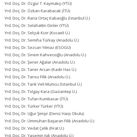
Yrd. Doç. Dr. Özgür T. Kaymakçı (YTÜ)
Yrd. Doç. Dr. Özkan Karabacak (İTÜ)
Yrd. Doç. Dr. Rana Ortaç Kabaoğlu (İstanbul Ü.)
Yrd. Doç. Dr. Selahattin Dinler (YTÜ)
Yrd. Doç. Dr. Selçuk Kizir (Kocaeli Ü.)
Yrd. Doç. Dr. Semiha Türkay (Anadolu Ü.)
Yrd. Doç. Dr. Sezcan Yılmaz (ESOGÜ)
Yrd. Doç. Dr. Sinem Kahvecioğlu (Anadolu Ü.)
Yrd. Doç. Dr. Şener Ağalar (Anadolu Ü.)
Yrd. Doç. Dr. Taner Arsan (Kadir Has Ü.)
Yrd. Doç. Dr. Tansu Filik (Anadolu Ü.)
Yrd. Doç. Dr. Tarık Veli Mumcu (İstanbul Ü.)
Yrd. Doç. Dr. Tolgay Kara (Gaziantep Ü.)
Yrd. Doç. Dr. Tufan Kumbasar (İTÜ)
Yrd. Doç. Dr. Türker Türker (YTÜ)
Yrd. Doç. Dr. Uğur Şimşir (Deniz Harp Okulu)
Yrd. Doç. Dr. Ümmühan Başaran Filik (Anadolu Ü.)
Yrd. Doç. Dr. Vedat Çelik (Fırat Ü.)
Yrd. Doç. Dr. Yasemin Işık (Anadolu Ü.)