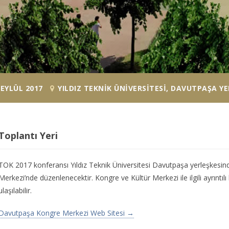
 EYLÜL 2017
YILDIZ TEKNIK ÜNIVERSITESI, DAVUTPAŞA YE
Toplantı Yeri
TOK 2017 konferansı Yıldız Teknik Üniversitesi Davutpaşa yerleşkesin
Merkezi’nde düzenlenecektir. Kongre ve Kültür Merkezi ile ilgili ayrıntılı
ulaşılabilir.
Davutpaşa Kongre Merkezi Web Sitesi →